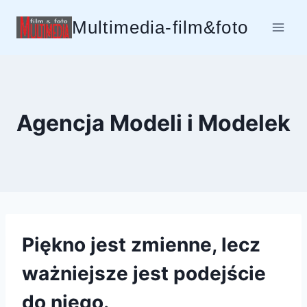
Przejdź
Multimedia-film&foto
do
treści
Agencja Modeli i Modelek
Piękno jest zmienne, lecz
ważniejsze jest podejście
do niego.