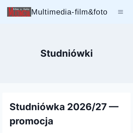
Przejdź
Multimedia-film&foto
do
treści
Studniówki
Studniówka 2026/27 —
promocja