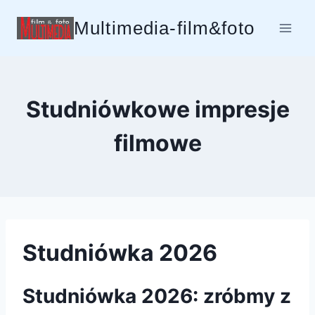
Przejdź
Multimedia-film&foto
do
treści
Studniówkowe impresje
filmowe
Studniówka 2026
Studniówka 2026: zróbmy z